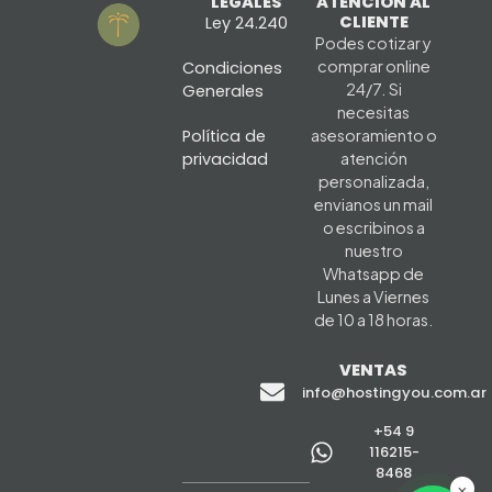
LEGALES
ATENCIÓN AL
CLIENTE
Ley 24.240
Podes cotizar y
comprar online
Condiciones
24/7. Si
Generales
necesitas
Política de
asesoramiento o
privacidad
atención
personalizada,
envianos un mail
o escribinos a
nuestro
Whatsapp de
Lunes a Viernes
de 10 a 18 horas.
VENTAS
info@hostingyou.com.ar
+54 9
116215-
8468
×