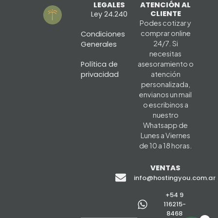
LEGALES
ATENCIÓN AL
CLIENTE
Ley 24.240
Podes cotizar y
comprar online
Condiciones
24/7. Si
Generales
necesitas
Política de
asesoramiento o
privacidad
atención
personalizada,
envianos un mail
o escribinos a
nuestro
Whatsapp de
Lunes a Viernes
de 10 a 18 horas.
VENTAS
info@hostingyou.com.ar
+54 9
116215-
8468