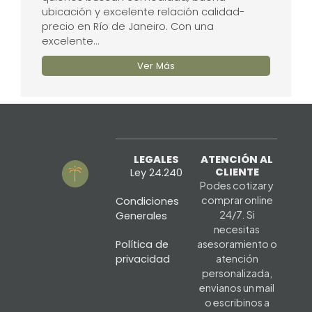
ubicación y excelente relación calidad-
precio en Río de Janeiro. Con una
excelente...
Ver Más
LEGALES
ATENCIÓN AL
CLIENTE
Ley 24.240
Podes cotizar y
comprar online
Condiciones
24/7. Si
Generales
necesitas
Política de
asesoramiento o
privacidad
atención
personalizada,
envianos un mail
o escribinos a