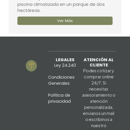
piscina climatizada en un parque de dos
hectáreas.
Ver Más
LEGALES
ATENCIÓN AL
CLIENTE
Ley 24.240
Podes cotizar y
comprar online
Condiciones
24/7. Si
Generales
necesitas
Política de
asesoramiento o
privacidad
atención
personalizada,
envianos un mail
o escribinos a
nuestro