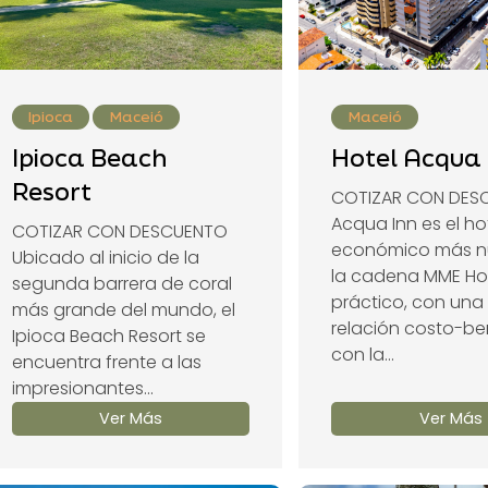
Ipioca
Maceió
Maceió
Ipioca Beach
Hotel Acqua 
Resort
COTIZAR CON DES
Acqua Inn es el ho
COTIZAR CON DESCUENTO
económico más n
Ubicado al inicio de la
la cadena MME Hot
segunda barrera de coral
práctico, con una
más grande del mundo, el
relación costo-ben
Ipioca Beach Resort se
con la...
encuentra frente a las
impresionantes...
Ver Más
Ver Más