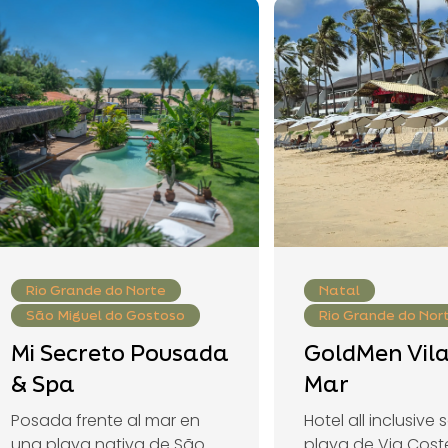
Rio Grande do Norte
Natal
São Miguel do Gostoso
Rio Grande do Nor
Mi Secreto Pousada
GoldMen Vil
& Spa
Mar
Posada frente al mar en
Hotel all inclusive 
una playa nativa de São
playa de Via Cost