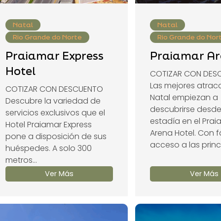
Natal
Natal
Rio Grande do Norte
Rio Grande do Nor
Praiamar Express
Praiamar A
Hotel
COTIZAR CON DES
Las mejores atrac
COTIZAR CON DESCUENTO
Natal empiezan a
Descubre la variedad de
descubrirse desde
servicios exclusivos que el
estadía en el Pra
Hotel Praiamar Express
Arena Hotel. Con f
pone a disposición de sus
acceso a las princi
huéspedes. A solo 300
metros...
Ver Más
Ver Más