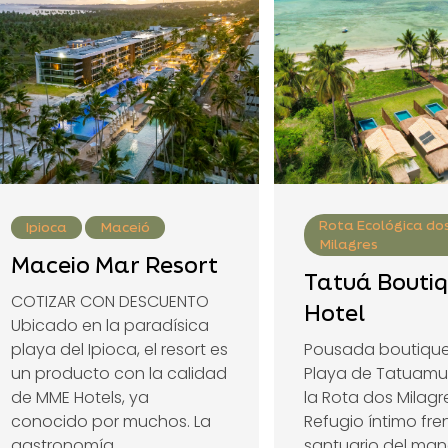
Rota Ecológica do
Ipioca
Maceió
Milagres
Maceio Mar Resort
Tatuá Bouti
COTIZAR CON DESCUENTO
Hotel
Ubicado en la paradísica
playa del Ipioca, el resort es
Pousada boutique
un producto con la calidad
Playa de Tatuamu
de MME Hotels, ya
la Rota dos Milagr
conocido por muchos. La
Refugio íntimo fre
gastronomía...
santuario del mana