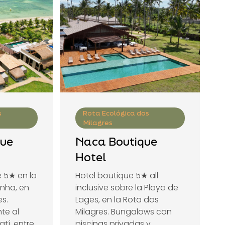
s
Rota Ecológica dos
Milagres
que
Naca Boutique
Hotel
 5★ en la
Hotel boutique 5★ all
nha, en
inclusive sobre la Playa de
es.
Lages, en la Rota dos
nte al
Milagres. Bungalows con
tí, entre
piscinas privadas y