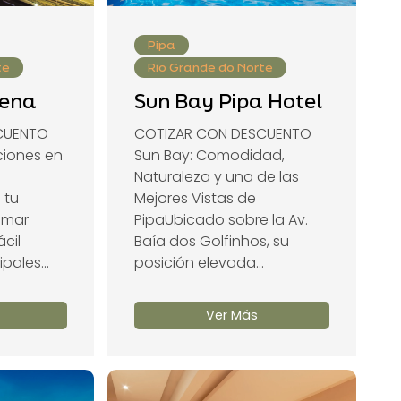
Pipa
te
Rio Grande do Norte
rena
Sun Bay Pipa Hotel
CUENTO
COTIZAR CON DESCUENTO
ciones en
Sun Bay: Comodidad,
Naturaleza y una de las
 tu
Mejores Vistas de
iamar
PipaUbicado sobre la Av.
ácil
Baía dos Golfinhos, su
pales...
posición elevada...
Ver Más