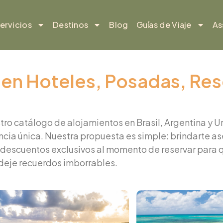
ervicios
Destinos
Blog
Guías de Viaje
As
n Hoteles, Posadas, Resor
 catálogo de alojamientos en Brasil, Argentina y Uru
encia única. Nuestra propuesta es simple: brindarte
te descuentos exclusivos al momento de reservar para 
deje recuerdos imborrables.