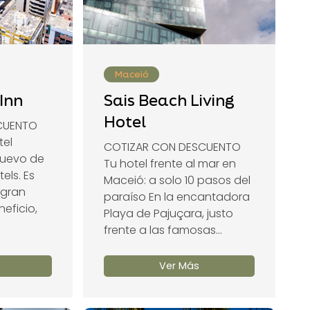
Maceió
Inn
Sais Beach Living
Hotel
CUENTO
tel
COTIZAR CON DESCUENTO
uevo de
Tu hotel frente al mar en
els. Es
Maceió: a solo 10 pasos del
 gran
paraíso En la encantadora
eficio,
Playa de Pajuçara, justo
frente a las famosas...
Ver Más