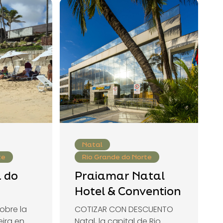
Natal
te
Rio Grande do Norte
a do
Praiamar Natal
Hotel & Convention
sobre la
COTIZAR CON DESCUENTO
eira en
Natal, la capital de Rio