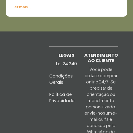
Ler mais →
LEGAIS
ATENDIMENTO
AO CLIENTE
Lei 24.240
Você pode
cotar e comprar
Condições
online 24/7. Se
Gerais
precisar de
Política de
orientação ou
Privacidade
atendimento
personalizado,
envie-nos um e-
mail ou fale
conosco pelo
WhatsApp de