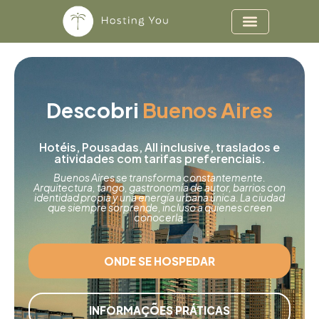
Ir
para
o
conteúdo
Descobri
Buenos Aires
Hotéis, Pousadas, All inclusive, traslados e
atividades com tarifas preferenciais.
Buenos Aires se transforma constantemente.
Arquitectura, tango, gastronomía de autor, barrios con
identidad propia y una energía urbana única. La ciudad
que siempre sorprende, incluso a quienes creen
conocerla.
ONDE SE HOSPEDAR
INFORMAÇÕES PRÁTICAS