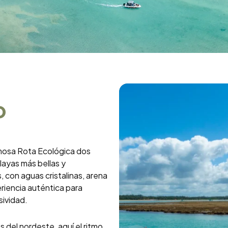
o
amosa Rota Ecológica dos
layas más bellas y
 con aguas cristalinas, arena
eriencia auténtica para
sividad.
 del nordeste, aquí el ritmo