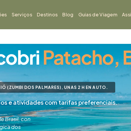
ões
Serviços
Destinos
Blog
Guias de Viagem
Ass
cobri
Patacho, B
IÓ (ZUMBI DOS PALMARES), UNAS 2 H EN AUTO.
dos e atividades com tarifas preferenciais.
e Brasil, con
ógica dos