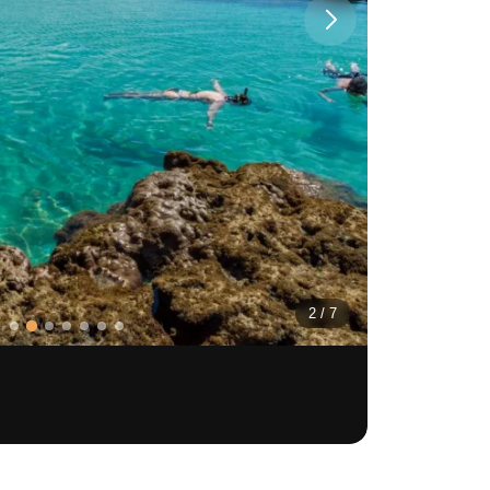
2
/
7