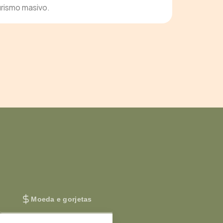
urismo masivo.
Moeda e gorjetas