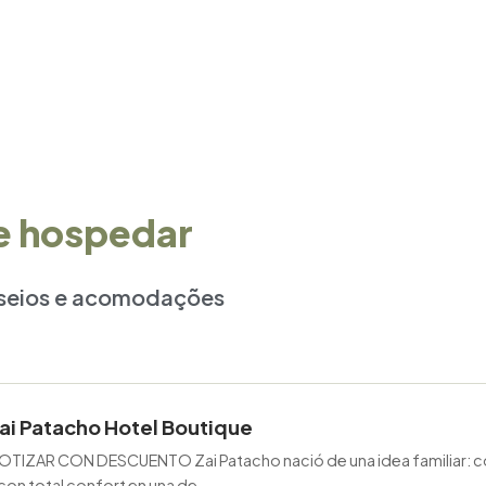
se hospedar
sseios e acomodações
ai Patacho Hotel Boutique
OTIZAR CON DESCUENTO Zai Patacho nació de una idea familiar: const
con total confort en una de...