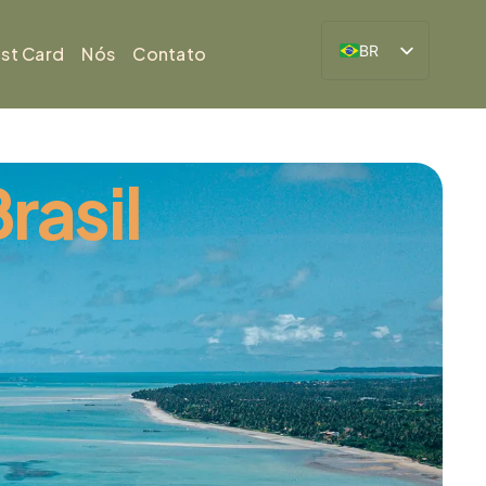
BR
ist Card
Nós
Contato
ES
rasil