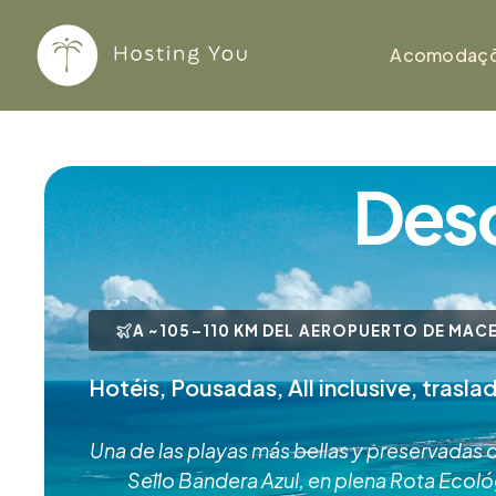
Ir
para
Acomodaç
o
conteúdo
Des
A ~105–110 KM DEL AEROPUERTO DE MACE
Hotéis, Pousadas, All inclusive, trasla
Una de las playas más bellas y preservadas d
Sello Bandera Azul, en plena Rota Ecol