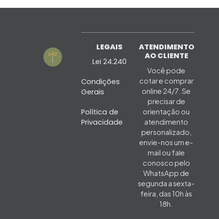
LEGAIS
ATENDIMENTO
AO CLIENTE
Lei 24.240
Você pode
cotar e comprar
Condições
online 24/7. Se
Gerais
precisar de
Política de
orientação ou
Privacidade
atendimento
personalizado,
envie-nos um e-
mail ou fale
conosco pelo
WhatsApp de
segunda a sexta-
feira, das 10h às
18h.