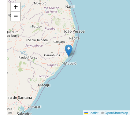
+
−
Leaflet
|
©
OpenStreetMap