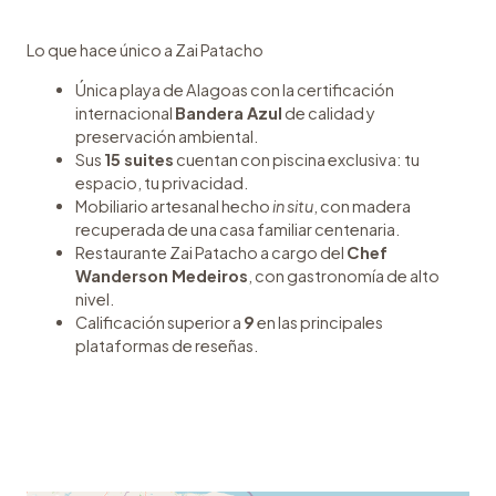
Lo que hace único a Zai Patacho
Única playa de Alagoas con la certificación
internacional
Bandera Azul
de calidad y
preservación ambiental.
Sus
15 suites
cuentan con piscina exclusiva: tu
espacio, tu privacidad.
Mobiliario artesanal hecho
in situ
, con madera
recuperada de una casa familiar centenaria.
Restaurante Zai Patacho a cargo del
Chef
Wanderson Medeiros
, con gastronomía de alto
nivel.
Calificación superior a
9
en las principales
plataformas de reseñas.