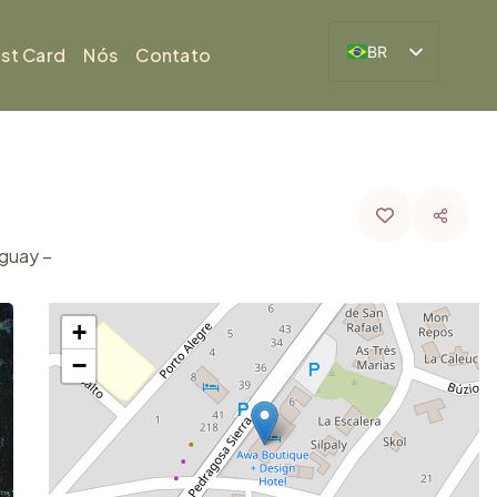
BR
ist Card
Nós
Contato
ES
uguay –
+
−