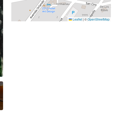
Leaflet
|
©
OpenStreetMap