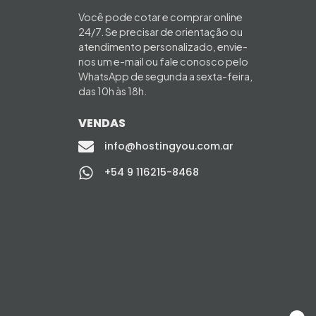
Você pode cotar e comprar online
24/7. Se precisar de orientação ou
atendimento personalizado, envie-
nos um e-mail ou fale conosco pelo
WhatsApp de segunda a sexta-feira,
das 10h às 18h.
VENDAS
info@hostingyou.com.ar
+54 9 116215-8468