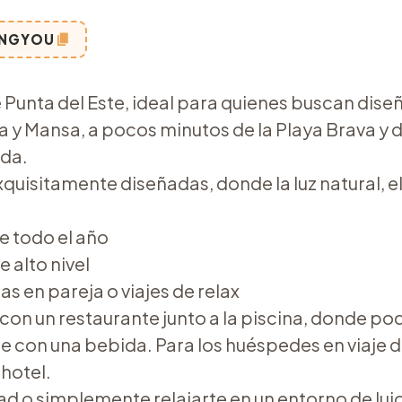
INGYOU
Punta del Este, ideal para quienes buscan diseñ
a y Mansa, a pocos minutos de la Playa Brava y 
ada.
xquisitamente diseñadas, donde la luz natural, 
se todo el año
 alto nivel
s en pareja o viajes de relax
on un restaurante junto a la piscina, donde po
arte con una bebida. Para los huéspedes en viaj
 hotel.
dad o simplemente relajarte en un entorno de lu