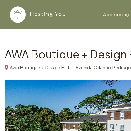
Copiar
Ir para o conteúdo
Acomodaç
AWA Boutique + Design 
Awa Boutique + Design Hotel, Avenida Orlando Pedragos