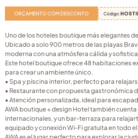
ORÇAMENTO COM DESCONTO
HOST
Código:
Uno de los hoteles boutique más elegantes de 
Ubicado a solo 900 metros de las playas Brav
moderna con una atmósfera cálida y sofistic
Este hotel boutique ofrece 48 habitaciones e
para crear un ambiente único.
• Spa y piscina interior, perfecto para relajar
• Restaurante con propuesta gastronómica de
• Atención personalizada, ideal para escapada
AWA boutique + design Hotel también cuenta c
internacionales, y un bar-terraza para relaj
equipado y conexión Wi-Fi gratuita en todo el
AWA es el lugar perfecto para explorar la ciu