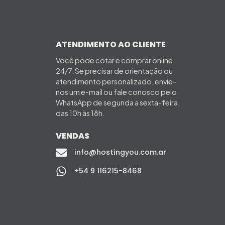
ATENDIMENTO AO CLIENTE
Você pode cotar e comprar online
24/7. Se precisar de orientação ou
atendimento personalizado, envie-
nos um e-mail ou fale conosco pelo
WhatsApp de segunda a sexta-feira,
das 10h às 18h.
VENDAS
info@hostingyou.com.ar
+54 9 116215-8468