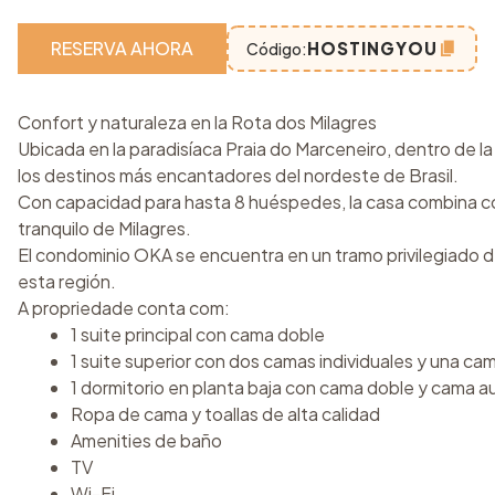
RESERVA AHORA
HOSTINGYOU
Código:
Confort y naturaleza en la Rota dos Milagres
Ubicada en la paradisíaca Praia do Marceneiro, dentro de l
los destinos más encantadores del nordeste de Brasil.
Con capacidad para hasta 8 huéspedes, la casa combina como
tranquilo de Milagres.
El condominio OKA se encuentra en un tramo privilegiado de
esta región.
A propriedade conta com:
1 suite principal con cama doble
1 suite superior con dos camas individuales y una cama
1 dormitorio en planta baja con cama doble y cama aux
Ropa de cama y toallas de alta calidad
Amenities de baño
TV
Wi-Fi