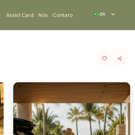
BR
Assist Card
Nós
Contato
ES