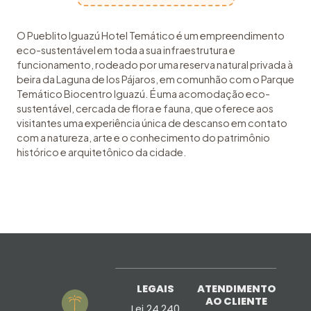
O Pueblito Iguazú Hotel Temático é um empreendimento
eco-sustentável em toda a sua infraestrutura e
funcionamento, rodeado por uma reserva natural privada à
beira da Laguna de los Pájaros, em comunhão com o Parque
Temático Biocentro Iguazú. É uma acomodação eco-
sustentável, cercada de flora e fauna, que oferece aos
visitantes uma experiência única de descanso em contato
com a natureza, arte e o conhecimento do patrimônio
histórico e arquitetônico da cidade.
LEGAIS
ATENDIMENTO
AO CLIENTE
Lei 24.240