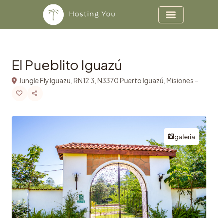
Copiar
Ir para o conteúdo
El Pueblito Iguazú
Jungle Fly Iguazu, RN12 3, N3370 Puerto Iguazú, Misiones –
galeria