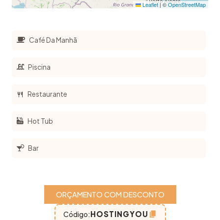
Leaflet
|
©
OpenStreetMap
Café Da Manhã
Piscina
Restaurante
Hot Tub
Bar
ORÇAMENTO COM DESCONTO
HOSTINGYOU
Código: