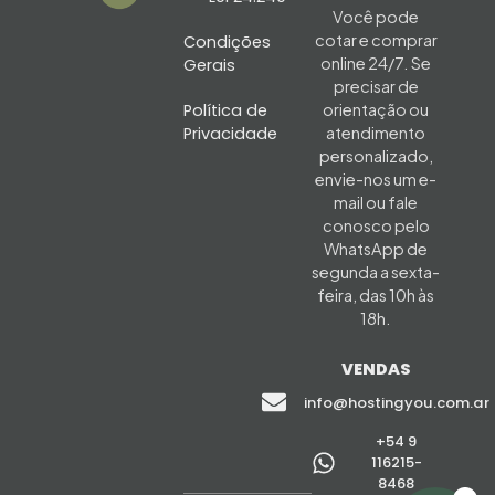
Você pode
cotar e comprar
Condições
online 24/7. Se
Gerais
precisar de
Política de
orientação ou
Privacidade
atendimento
personalizado,
envie-nos um e-
mail ou fale
conosco pelo
WhatsApp de
segunda a sexta-
feira, das 10h às
18h.
VENDAS
info@hostingyou.com.ar
+54 9
116215-
8468