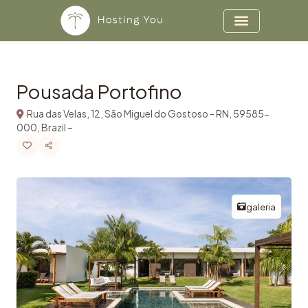
Copiar
Ir para o conteúdo
Pousada Portofino
Rua das Velas, 12, São Miguel do Gostoso - RN, 59585-
000, Brazil –
galeria