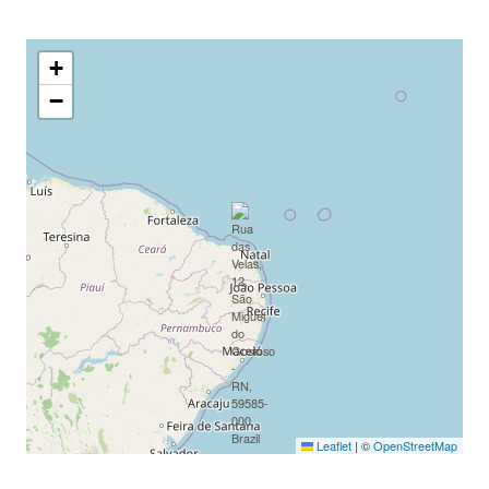
+
−
Leaflet
|
©
OpenStreetMap