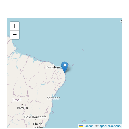
+
−
Leaflet
|
©
OpenStreetMap