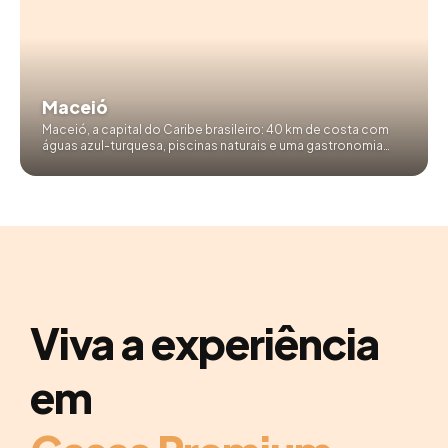
Maceió
Maceió, a capital do Caribe brasileiro: 40 km de costa com
águas azul-turquesa, piscinas naturais e uma gastronomia
que encanta. A porta perfeita para descobrir Alagoas.
Viva a experiência
em