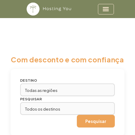
Ir para o conteúdo
Reserve hotéis, pousadas e all
inclusive na HostingYou:
Com desconto e com confiança
DESTINO
PESQUISAR
Pesquisar