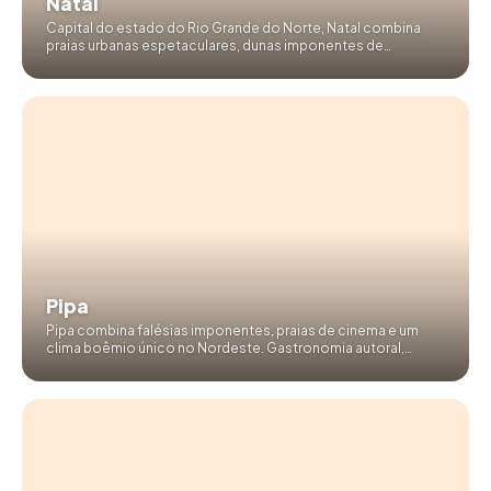
Natal
Capital do estado do Rio Grande do Norte, Natal combina
praias urbanas espetaculares, dunas imponentes de
Genipabu e uma localização estratégica para explorar todo o
Nordeste brasileiro.
Pipa
Pipa combina falésias imponentes, praias de cinema e um
clima boêmio único no Nordeste. Gastronomia autoral,
observação de golfinhos e surfe em um dos cantos mais
charmosos do Brasil.