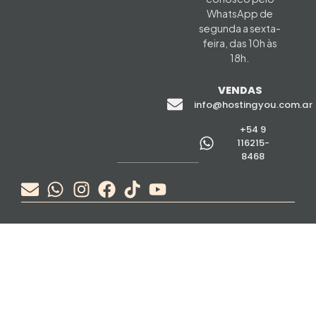
WhatsApp de
segunda a sexta-
feira, das 10h às
18h.
VENDAS
info@hostingyou.com.ar
+54 9
116215-
8468