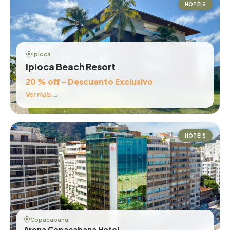
HOTÉIS
Ipioca
Ipioca Beach Resort
20 % off - Descuento Exclusivo
Ver mais →
HOTÉIS
Copacabana
Arena Copacabana Hotel