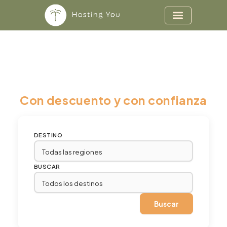
Ir al contenido
Reservá hoteles, posadas y all
inclusive en HostingYou:
Con descuento y con confianza
DESTINO
BUSCAR
Buscar