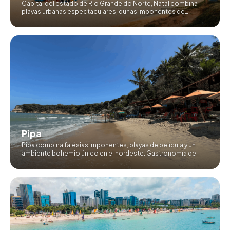
Capital del estado de Rio Grande do Norte, Natal combina
playas urbanas espectaculares, dunas imponentes de
Genipabu y una ubicación estratégica para explorar todo el
nordeste brasileño.
Pipa
Pipa combina falésias imponentes, playas de película y un
ambiente bohemio único en el nordeste. Gastronomía de
autor, avistaje de delfines y surf en uno de los rincones más
encantadores de Brasil.