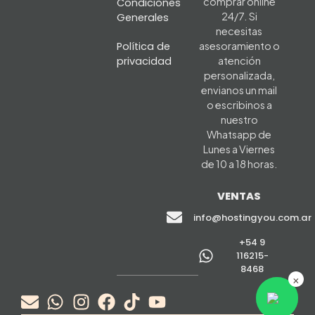
comprar online
Condiciones
24/7. Si
Generales
necesitas
Política de
asesoramiento o
privacidad
atención
personalizada,
envianos un mail
o escribinos a
nuestro
Whatsapp de
Lunes a Viernes
de 10 a 18 horas.
VENTAS
info@hostingyou.com.ar
+54 9
116215-
8468
×