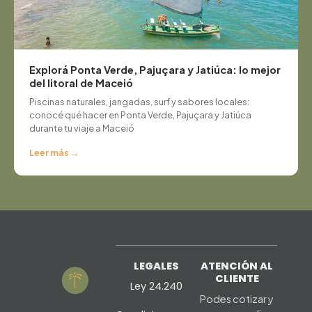
Explorá Ponta Verde, Pajuçara y Jatiúca: lo mejor
del litoral de Maceió
Piscinas naturales, jangadas, surf y sabores locales:
conocé qué hacer en Ponta Verde, Pajuçara y Jatiúca
durante tu viaje a Maceió
Leer más →
LEGALES
ATENCIÓN AL
CLIENTE
Ley 24.240
Podes cotizar y