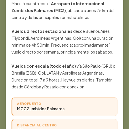
Maceió cuenta con el
Aeropuerto Internacional
Zumbi dos Palmares (MCZ)
, ubicado a unos 25 km del
centro y de las principales zonas hoteleras.
Vuelos directos estacionales
desde Buenos Aires
(Flybondi, Aerolíneas Argentinas, Gol) con una duración
mínima de 4h 50min. Frecuencia: aproximadamente 1
vuelo directo por semana, principalmente los sábados.
Vuelos con escala (todo el año)
vía São Paulo (GRU) o
Brasília (BSB): Gol, LATAM y Aerolíneas Argentinas.
Duración total: 7 a 9 horas. Hay vuelos diarios. También
desde Córdoba y Rosario con conexión.
AEROPUERTO
MCZ Zumbi dos Palmares
DISTANCIA AL CENTRO