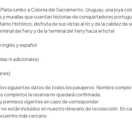
a Plata rumbo a Colonia del Sacramento, Uruguay, una joya co
s y murallas que cuentan historias de conquistadores portug
rio Histórico, disfruta de sus vistas al río y de la calidez de 
inal del ferry y de la terminal del ferry hacia el hotel
 inglés y español
das ni adicionales)
lunes)
 los siguientes datos de todos los pasajeros: Nombre comple
os completos la reserva no quedará confirmada.
o y permisos vigentes en caso de corresponder.
o están incluidos en nuestro itinerario de recolección. En ca
encuentro más cercano.