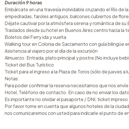
Duración 9 horas
Embárcate en una travesía inolvidable cruzando el Río de l
empedradas, faroles antiguos, balcones cubiertos de flore
Déjate cautivar por la atmósfera serena y romántica de su Bar
Traslados desde su hotel en Buenos Aires centro hacia la term
Boletos del Ferry ida y vuelta
Walking tour en Colonia de Sacramento con guía bilingüe en
Asistencia al viajero por el día de la excursión
Almuerzo: Entrada, plato principal y postre (No incluye bebi
Ticket del Bus Turístico
Ticket para el ingreso a la Plaza de Toros (sólo de jueves a 
Notas:
Para poder confirmar la reserva necesitamos que nos envíe
Hotel, Teléfono de contacto. En caso de no enviar los dat
Es importante no olvidar el pasaporte / DNI, ticket impres
Por favor tome en cuenta que algunos hoteles de la ciudad n
nos comunicaremos con usted para indicarle el punto de 