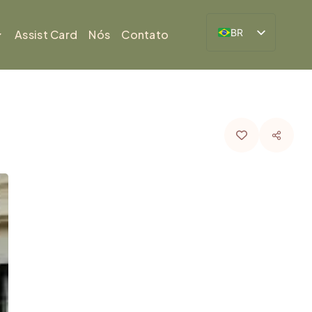
BR
Assist Card
Nós
Contato
ES