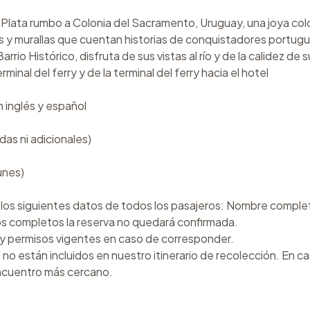
a Plata rumbo a Colonia del Sacramento, Uruguay, una joya co
s y murallas que cuentan historias de conquistadores portug
rio Histórico, disfruta de sus vistas al río y de la calidez de 
inal del ferry y de la terminal del ferry hacia el hotel
 inglés y español
das ni adicionales)
lunes)
 los siguientes datos de todos los pasajeros: Nombre comple
os completos la reserva no quedará confirmada.
o y permisos vigentes en caso de corresponder.
o están incluidos en nuestro itinerario de recolección. En ca
encuentro más cercano.