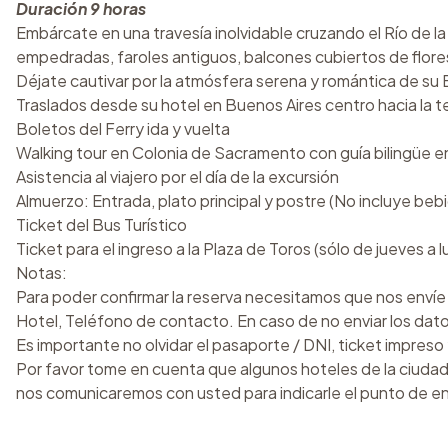
Duración 9 horas
Embárcate en una travesía inolvidable cruzando el Río de l
empedradas, faroles antiguos, balcones cubiertos de flore
Déjate cautivar por la atmósfera serena y romántica de su Bar
Traslados desde su hotel en Buenos Aires centro hacia la term
Boletos del Ferry ida y vuelta
Walking tour en Colonia de Sacramento con guía bilingüe en
Asistencia al viajero por el día de la excursión
Almuerzo: Entrada, plato principal y postre (No incluye bebi
Ticket del Bus Turístico
Ticket para el ingreso a la Plaza de Toros (sólo de jueves a 
Notas:
Para poder confirmar la reserva necesitamos que nos envíe
Hotel, Teléfono de contacto. En caso de no enviar los dat
Es importante no olvidar el pasaporte / DNI, ticket impres
Por favor tome en cuenta que algunos hoteles de la ciudad n
nos comunicaremos con usted para indicarle el punto de 