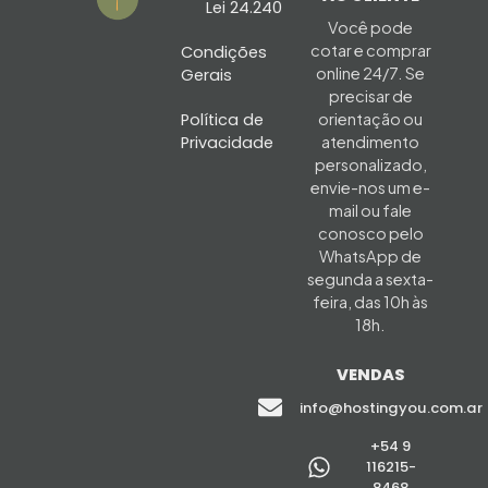
Lei 24.240
Você pode
cotar e comprar
Condições
online 24/7. Se
Gerais
precisar de
Política de
orientação ou
Privacidade
atendimento
personalizado,
envie-nos um e-
mail ou fale
conosco pelo
WhatsApp de
segunda a sexta-
feira, das 10h às
18h.
VENDAS
info@hostingyou.com.ar
+54 9
116215-
8468