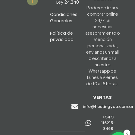
Ley 24.240
Podes cotizar y
comprar online
Condiciones
24/7. Si
Generales
necesitas
Política de
asesoramiento o
privacidad
atención
personalizada,
envianos un mail
o escribinos a
nuestro
Whatsapp de
Lunes a Viernes
de 10 a 18 horas.
VENTAS
info@hostingyou.com.ar
+54 9
116215-
8468
×