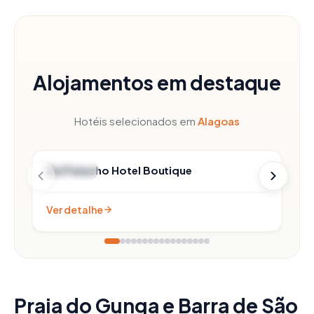
Alojamentos em destaque
Hotéis selecionados em
Alagoas
Zai Patacho Hotel Boutique
Patacho
Ver detalhe
Praia do Gunga e Barra de São