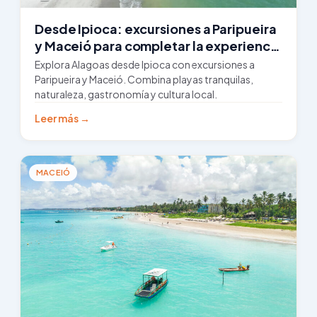
Desde Ipioca: excursiones a Paripueira
y Maceió para completar la experiencia
en Alagoas
Explora Alagoas desde Ipioca con excursiones a
Paripueira y Maceió. Combina playas tranquilas,
naturaleza, gastronomía y cultura local.
Leer más →
MACEIÓ