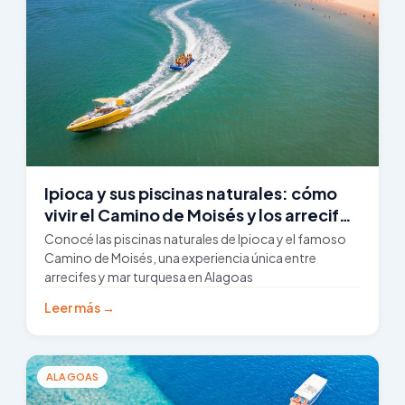
Ipioca y sus piscinas naturales: cómo
vivir el Camino de Moisés y los arrecifes
en marea baja
Conocé las piscinas naturales de Ipioca y el famoso
Camino de Moisés, una experiencia única entre
arrecifes y mar turquesa en Alagoas
Leer más →
ALAGOAS