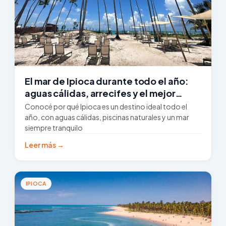
El mar de Ipioca durante todo el año:
aguas cálidas, arrecifes y el mejor
momento para visitarla
Conocé por qué Ipioca es un destino ideal todo el
año, con aguas cálidas, piscinas naturales y un mar
siempre tranquilo
Leer más →
IPIOCA