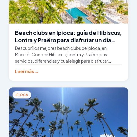
Beach clubs en Ipioca: guía de Hibiscus,
Lontra y Praêro para disfrutar un día
inolvidable frente al mar
Descubrí los mejores beach clubs de Ipioca, en
Maceió. Conocé Hibiscus, Lontra y Praêro, sus
servicios, diferencias y cuál elegir para disfrutar…
Leer más →
IPIOCA