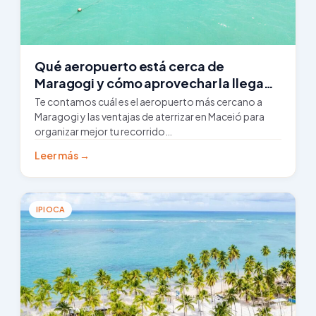
Qué aeropuerto está cerca de
Maragogi y cómo aprovechar la llegada
por Maceió
Te contamos cuál es el aeropuerto más cercano a
Maragogi y las ventajas de aterrizar en Maceió para
organizar mejor tu recorrido…
Leer más →
IPIOCA