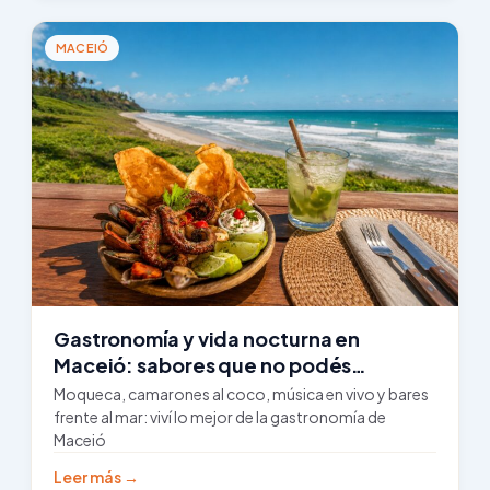
MACEIÓ
Gastronomía y vida nocturna en
Maceió: sabores que no podés
perderte
Moqueca, camarones al coco, música en vivo y bares
frente al mar: viví lo mejor de la gastronomía de
Maceió
Leer más →