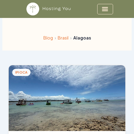
Ir
al
contenido
Blog
›
Brasil
›
Alagoas
IPIOCA