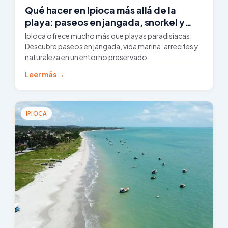
Qué hacer en Ipioca más allá de la
playa: paseos en jangada, snorkel y
contacto con la naturaleza
Ipioca ofrece mucho más que playas paradisíacas.
Descubre paseos en jangada, vida marina, arrecifes y
naturaleza en un entorno preservado
Leer más →
IPIOCA