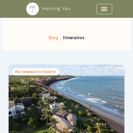
Ir
al
contenido
Blog
›
Itinerarios
RIO GRANDE DO NORTE