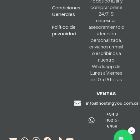
Podes cotizar y
comprar online
Condiciones
24/7. Si
Generales
necesitas
Política de
asesoramiento o
privacidad
atención
personalizada,
envianos un mail
o escribinos a
nuestro
Whatsapp de
Lunes a Viernes
de 10 a 18 horas.
VENTAS
info@hostingyou.com.ar
+54 9
116215-
8468
×