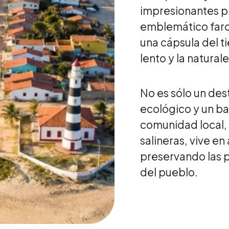
impresionantes pla
emblemático faro
una cápsula del t
lento y la naturale
No es sólo un des
ecológico y un bas
comunidad local, 
salineras, vive e
preservando las p
del pueblo.