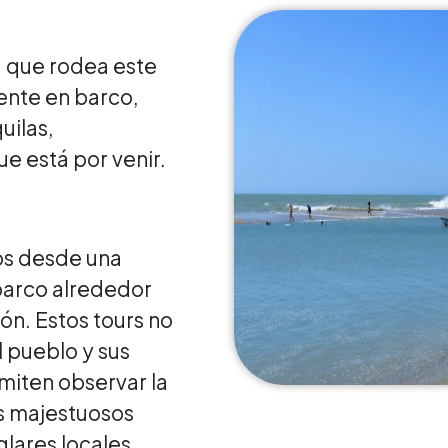
ia que rodea este
ente en barco,
uilas,
ue está por venir.
hos desde una
barco alrededor
ón. Estos tours no
l pueblo y sus
miten observar la
os majestuosos
lares locales.