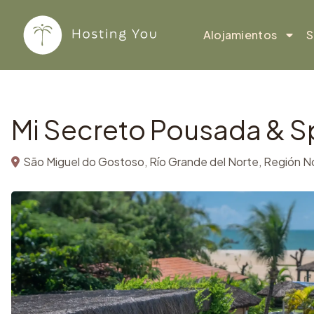
Copiar
Ir al contenido
Alojamientos
S
Mi Secreto Pousada & S
São Miguel do Gostoso, Río Grande del Norte, Región N