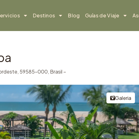
ervicios
Destinos
Blog
Guías de Viaje
As
pa
ordeste, 59585-000, Brasil –
Galeria