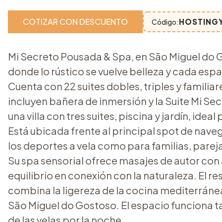
COTIZAR CON DESCUENTO
HOSTING
Código:
Mi Secreto Pousada & Spa, en São Miguel do Go
donde lo rústico se vuelve belleza y cada esp
Cuenta con 22 suites dobles, triples y familia
incluyen bañera de inmersión y la Suite Mi Se
una villa con tres suites, piscina y jardín, idea
Está ubicada frente al principal spot de navega
los deportes a vela como para familias, pareja
Su spa sensorial ofrece masajes de autor con
equilibrio en conexión con la naturaleza. El re
combina la ligereza de la cocina mediterránea
São Miguel do Gostoso. El espacio funciona t
de las velas por la noche.