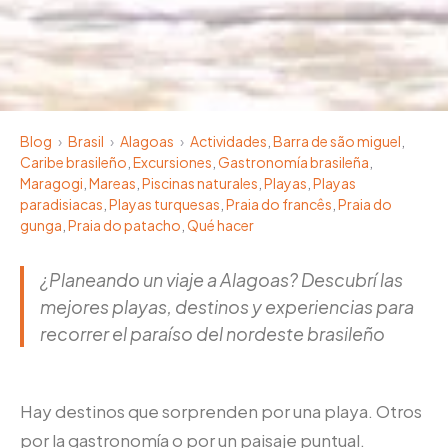
Blog
›
Brasil
›
Alagoas
›
Actividades
,
Barra de são miguel
,
Caribe brasileño
,
Excursiones
,
Gastronomía brasileña
,
Maragogi
,
Mareas
,
Piscinas naturales
,
Playas
,
Playas
paradisiacas
,
Playas turquesas
,
Praia do francês
,
Praia do
gunga
,
Praia do patacho
,
Qué hacer
¿Planeando un viaje a Alagoas? Descubrí las
mejores playas, destinos y experiencias para
recorrer el paraíso del nordeste brasileño
Hay destinos que sorprenden por una playa. Otros
por la gastronomía o por un paisaje puntual.