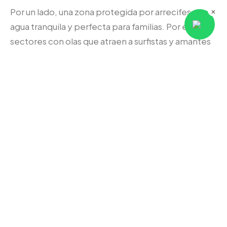
×
Por un lado, una zona protegida por arrecifes con
agua tranquila y perfecta para familias. Por el otro,
sectores con olas que atraen a surfistas y amantes
de los deportes acuáticos.
Además, tiene bastante movimiento, bares frente
al mar y un ambiente mucho más animado que
otras playas de la región.
8. Elegir Barra de São Miguel
para combinar relax y
excursiones