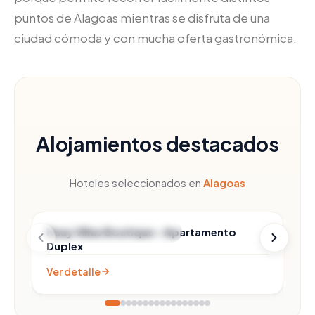
puntos de Alagoas mientras se disfruta de una
ciudad cómoda y con mucha oferta gastronómica.
Alojamientos destacados
Hoteles seleccionados en
Alagoas
Naay Villas Boutique – Apartamento
Rota Ecológica dos Milagres
Duplex
Ver detalle