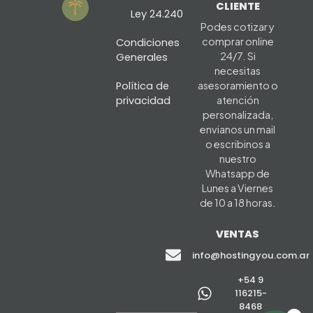
CLIENTE
Ley 24.240
Podes cotizar y
comprar online
Condiciones
24/7. Si
Generales
necesitas
Política de
asesoramiento o
privacidad
atención
personalizada,
envianos un mail
o escribinos a
nuestro
Whatsapp de
Lunes a Viernes
de 10 a 18 horas.
VENTAS
info@hostingyou.com.ar
+54 9
116215-
8468